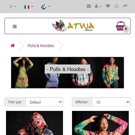
€
0
Pulls & Hoodies
- Pulls & Hoodies -
Trier par:
Afficher: