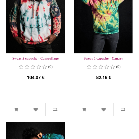
Sweat à capuche - Camouflage
Sweat à capuche - Canary
(0)
(0)
104.07 €
82.16 €