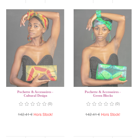
Pochette & Accessoires -
Pochette & Accessoires -
Cultural Design
Green Blocks
(0)
(0)
142.41 €
Hors Stock!
142.41 €
Hors Stock!