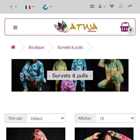
€
0
Boutique
Survets & pulls
- Survets & pulls -
Trier par:
Afficher: