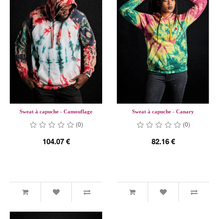
Sweat à capuche - Camouflage
Sweat à capuche - Canary
(0)
(0)
104.07 €
82.16 €