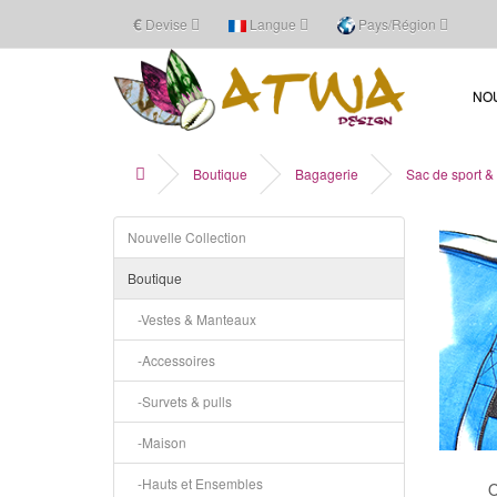
€
Devise
Langue
Pays/Région
NO
Boutique
Bagagerie
Sac de sport &
Nouvelle Collection
Boutique
-Vestes & Manteaux
-Accessoires
-Survets & pulls
-Maison
-Hauts et Ensembles
O