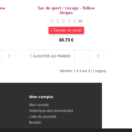
low
Sac de sport / voyage - Yellow
Stripes
(0)
Dernier en stock!
65.73 €
AJOUTER AU PANIER
Montrer 1 à 3 sur 3 (1 pages)
Mon compte
Mon compte
Historique des commandes
Liste de souhaits
Bulletin