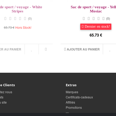
de sport / voyage - White
Sac de sport / voyage - Yel
Stripes
Mosiac
(0)
(0)
Dernier en stock!
65.73 €
Hors Stock!
65.73 €
ER AU PANIER
AJOUTER AU PANIER
e Clients
Extras
tez nous
Marques
ats
Certificats-cadeaux
 site
Affiliés
Promotions