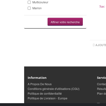
Multicouleur
Sac 
Marron
Affiner votre recherche
AJOUT
Information
Servic
A Propos De Nous
Contac
Conditions générale d'utilisations (CGU)
Résult
Politique de confidentialité
Plan du
Politique de Livraison - Europe