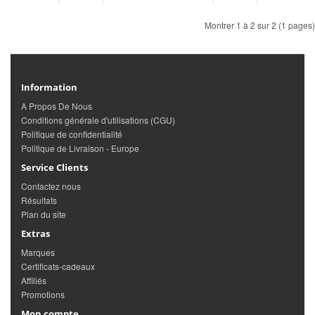
Montrer 1 à 2 sur 2 (1 pages)
Information
A Propos De Nous
Conditions générale d'utilisations (CGU)
Politique de confidentialité
Politique de Livraison - Europe
Service Clients
Contactez nous
Résultats
Plan du site
Extras
Marques
Certificats-cadeaux
Affiliés
Promotions
Mon compte