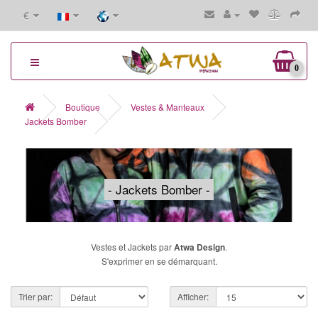
€
0
Boutique
Vestes & Manteaux
Jackets Bomber
- Jackets Bomber -
Vestes et Jackets par
Atwa Design
.
S'exprimer en se démarquant.
Trier par:
Afficher: