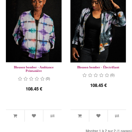
Blouson bomber - Ambiance
Blouson bomber - Électrifiant
Printanière
(0)
(0)
108.45 €
108.45 €
Montrer 1 à 2 sur 2 (1 pages)