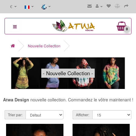
€
0
Nouvelle Collection
- Nouvelle Collection -
Atwa Design
nouvelle collection. Commandez le vôtre maintenant !
Trier par:
Afficher: